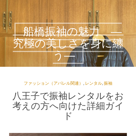
船橋振袖の魅力 ―
究極の美しさを身に纏
う―
ファッション（アパレル関連）
,
レンタル
,
振袖
八王子で振袖レンタルをお
考えの方へ向けた詳細ガイ
ド